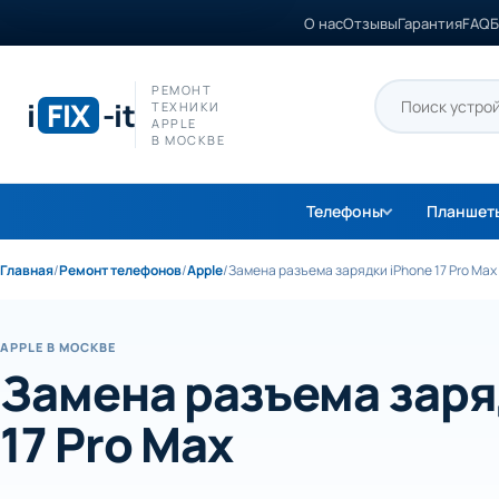
О нас
Отзывы
Гарантия
FAQ
Б
РЕМОНТ
i
FIX
-it
ТЕХНИКИ
APPLE
В МОСКВЕ
Телефоны
Планшет
Главная
/
Ремонт телефонов
/
Apple
/
Замена разъема зарядки iPhone 17 Pro Max
APPLE В МОСКВЕ
Замена разъема заря
17 Pro Max