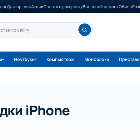
лог
Для юр. лиц
Акции
Оплата в рассрочку
Выездной ремонт
Обмен
Раз
ы
Ноутбуки
Компьютеры
Моноблоки
Приставк
дки iPhone