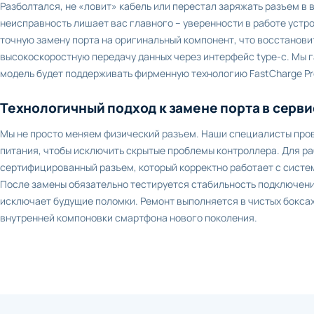
Разболтался, не «ловит» кабель или перестал заряжать разъем в в
неисправность лишает вас главного – уверенности в работе устр
точную замену порта на оригинальный компонент, что восстановит
высокоскоростную передачу данных через интерфейс type-c. Мы 
модель будет поддерживать фирменную технологию FastCharge Pro
Технологичный подход к замене порта в сервисе
Мы не просто меняем физический разъем. Наши специалисты про
питания, чтобы исключить скрытые проблемы контроллера. Для ра
сертифицированный разъем, который корректно работает с систем
После замены обязательно тестируется стабильность подключения
исключает будущие поломки. Ремонт выполняется в чистых бокса
внутренней компоновки смартфона нового поколения.