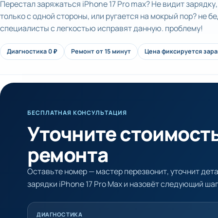
Перестал заряжаться iPhone 17 Pro max? Не видит зарядку
только с одной стороны, или ругается на мокрый пор? не б
специалисты с легкостью исправят данную. проблему!
Диагностика 0 ₽
Ремонт от 15 минут
Цена фиксируется зар
БЕСПЛАТНАЯ КОНСУЛЬТАЦИЯ
Уточните стоимост
ремонта
Оставьте номер — мастер перезвонит, уточнит дет
зарядки iPhone 17 Pro Max и назовёт следующий шаг
ДИАГНОСТИКА