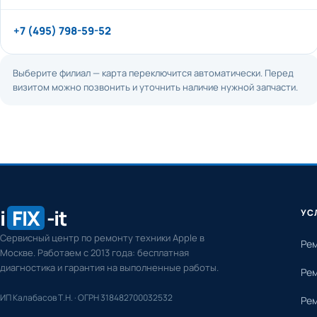
+7 (495) 798-59-52
Выберите филиал — карта переключится автоматически. Перед
визитом можно позвонить и уточнить наличие нужной запчасти.
i
FIX
-it
УС
Сервисный центр по ремонту техники Apple в
Рем
Москве. Работаем с 2013 года: бесплатная
диагностика и гарантия на выполненные работы.
Рем
ИП Калабасов Т.Н. · ОГРН 318482700032532
Рем