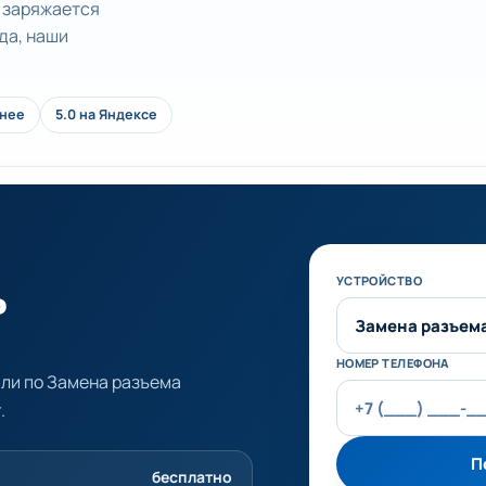
, заряжается
еда, наши
анее
5.0 на Яндексе
ь
Не заполняйте эт
УСТРОЙСТВО
НОМЕР ТЕЛЕФОНА
али по Замена разъема
.
П
бесплатно