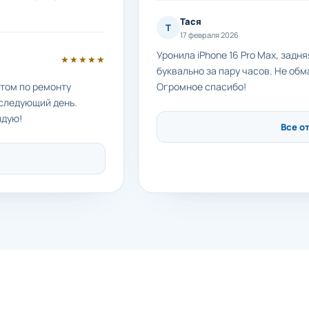
Тася
Т
17 февраля 2026
Уронила iPhone 16 Pro Max, задн
★★★★★
буквально за пару часов. Не обм
етом по ремонту
Огромное спасибо!
 следующий день.
ндую!
Все о