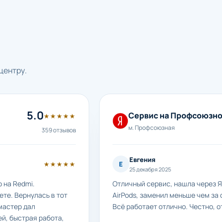
центру.
5.0
Сервис на Профсоюзн
★★★★★
м. Профсоюзная
359 отзывов
Евгения
★★★★★
Е
25 декабря 2025
 на Redmi.
Отличный сервис, нашла через Я
те. Вернулась в тот
AirPods, заменил меньше чем за 
мастер дал
Всё работает отлично. Честно, о
й, быстрая работа,