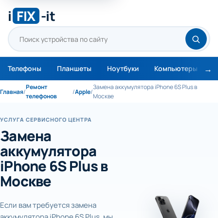
i
FIX
-it
Телефоны
Планшеты
Ноутбуки
Компьютеры
М
Ремонт
Замена аккумулятора iPhone 6S Plus в
Главная
/
/
Apple
/
телефонов
Москве
УСЛУГА СЕРВИСНОГО ЦЕНТРА
Замена
аккумулятора
iPhone 6S Plus в
Москве
Если вам требуется замена
аккумулятора iPhone 6S Plus, мы