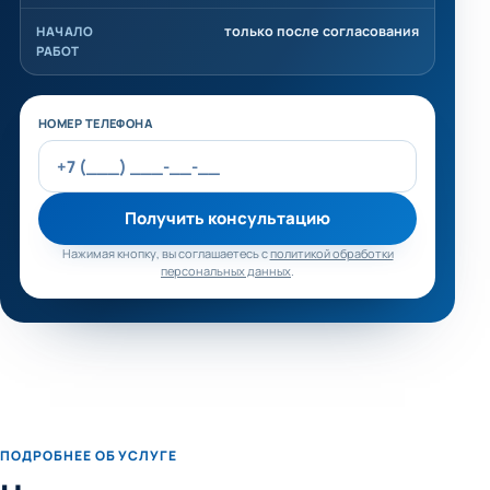
только после согласования
НАЧАЛО
РАБОТ
Не заполняйте это поле
НОМЕР ТЕЛЕФОНА
Получить консультацию
Нажимая кнопку, вы соглашаетесь с
политикой обработки
персональных данных
.
ПОДРОБНЕЕ ОБ УСЛУГЕ