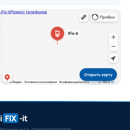
Открыть карту
i
FIX
-it
ИП Калабасов Т.Н. · ОГРН 318482700032532