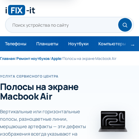
i
FIX
-it
Телефоны
Планшеты
Ноутбуки
Компьютеры
М
Главная
/
Ремонт ноутбуков
/
Apple
/
Полосы на экране Macbook Air
УСЛУГА СЕРВИСНОГО ЦЕНТРА
Полосы на экране
Macbook Air
Вертикальные или горизонтальные
полосы, разноцветные линии,
мерцающие артефакты — эти дефекты
изображения всегда указывают на