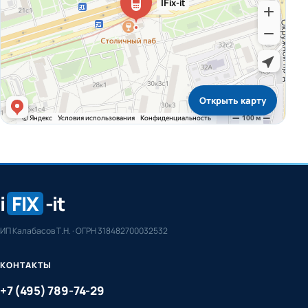
Открыть карту
i
FIX
-it
ИП Калабасов Т.Н. · ОГРН 318482700032532
КОНТАКТЫ
+7 (495) 789-74-29