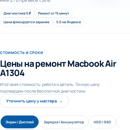
RAM 2 Гб при весе 1,36 кг.
Диагностика 0 ₽
Ремонт от 15 минут
Цена фиксируется заранее
5.0 на Яндексе
СТОИМОСТЬ И СРОКИ
Цены на ремонт Macbook Air
A1304
Итоговая стоимость: работа и деталь. Точную цену
подтвердим после бесплатной диагностики.
Уточнить цену у мастера →
Экран | Дисплей
Зарядка | Аккумулятор
HDD | SSD
Звук