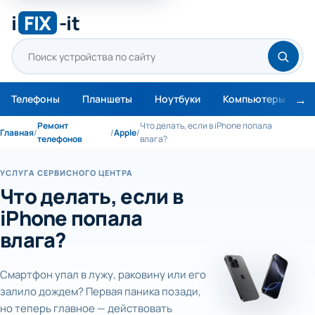
i
FIX
-it
Телефоны
Планшеты
Ноутбуки
Компьютеры
М
Ремонт
Что делать, если в iPhone попала
Главная
/
/
Apple
/
телефонов
влага?
УСЛУГА СЕРВИСНОГО ЦЕНТРА
Что делать, если в
iPhone попала
влага?
Смартфон упал в лужу, раковину или его
залило дождем? Первая паника позади,
но теперь главное — действовать