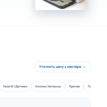
Уточнить цену у мастера →
Face iD | Датчики
Кнопки | Антенны
Прочее
Пайка матер