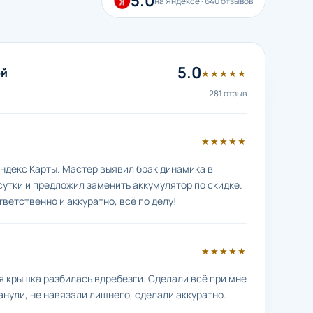
5.0
на Яндексе · 640 отзывов
5.0
ой
★★★★★
281 отзыв
★★★★★
ндекс Карты. Мастер выявил брак динамика в
сутки и предложил заменить аккумулятор по скидке.
тветственно и аккуратно, всё по делу!
★★★★★
яя крышка разбилась вдребезги. Сделали всё при мне
анули, не навязали лишнего, сделали аккуратно.