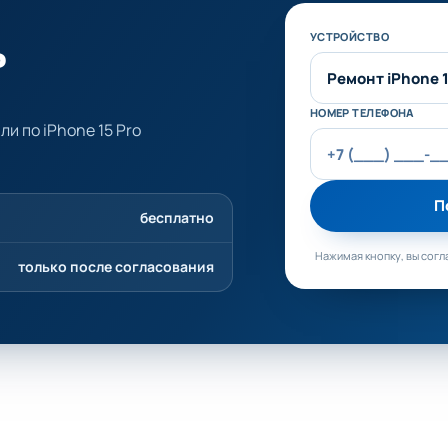
ь
Не заполняйте эт
УСТРОЙСТВО
НОМЕР ТЕЛЕФОНА
и по iPhone 15 Pro
П
бесплатно
Нажимая кнопку, вы согл
только после согласования