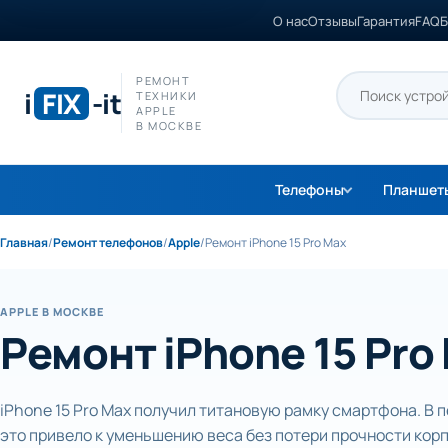
О нас
Отзывы
Гарантия
FAQ
Б
РЕМОНТ
i
FIX
-it
ТЕХНИКИ
APPLE
В МОСКВЕ
Телефоны
Планшет
Главная
/
Ремонт телефонов
/
Apple
/
Ремонт iPhone 15 Pro Max
APPLE В МОСКВЕ
Ремонт iPhone 15 Pro
iPhone 15 Pro Max получил титановую рамку смартфона. В 
это привело к уменьшению веса без потери прочности корп