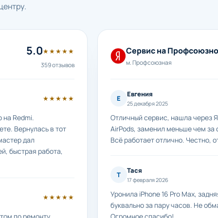
центру.
5.0
Сервис на Профсоюзн
★★★★★
м. Профсоюзная
359 отзывов
Евгения
★★★★★
Е
25 декабря 2025
 на Redmi.
Отличный сервис, нашла через Я
те. Вернулась в тот
AirPods, заменил меньше чем за 
мастер дал
Всё работает отлично. Честно, о
й, быстрая работа,
Тася
Т
17 февраля 2026
Уронила iPhone 16 Pro Max, задн
★★★★★
буквально за пару часов. Не обм
етом по ремонту
Огромное спасибо!