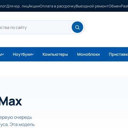
лог
Для юр. лиц
Акции
Оплата в рассрочку
Выездной ремонт
Обмен
Раз
ы
Ноутбуки
Компьютеры
Моноблоки
Приставк
 Max
первую очередь
уса. Эта модель