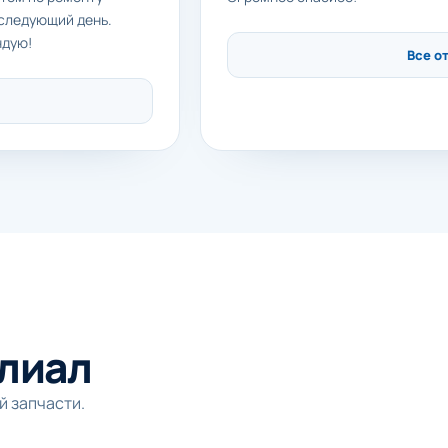
 следующий день.
ндую!
Все о
лиал
й запчасти.