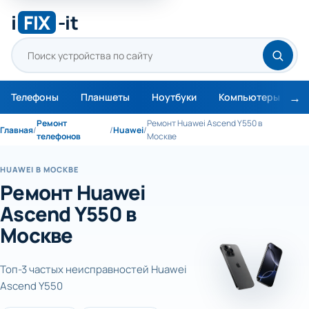
i
FIX
-it
Телефоны
Планшеты
Ноутбуки
Компьютеры
М
Ремонт
Ремонт Huawei Ascend Y550 в
Главная
/
/
Huawei
/
телефонов
Москве
HUAWEI В МОСКВЕ
Ремонт Huawei
Ascend Y550 в
Москве
Топ-3 частых неисправностей Huawei
Ascend Y550