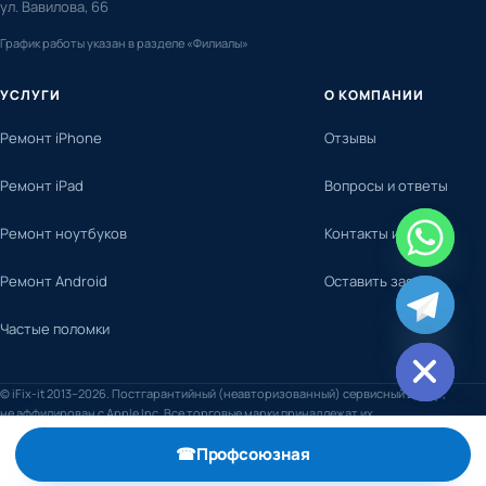
ул. Вавилова, 66
График работы указан в разделе «Филиалы»
УСЛУГИ
О КОМПАНИИ
Ремонт iPhone
Отзывы
Ремонт iPad
Вопросы и ответы
Ремонт ноутбуков
Контакты и адреса
Ремонт Android
Оставить заявку
chaty
Частые поломки
Hide
© iFix-it 2013–2026. Постгарантийный (неавторизованный) сервисный центр,
не аффилирован с Apple Inc. Все торговые марки принадлежат их
правообладателям.
☎
Профсоюзная
, телефон +7 (495) 798-59-52