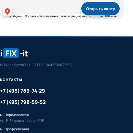
Открыть карту
i
FIX
-it
ИП Калабасов Т.Н. · ОГРН 318482700032532
КОНТАКТЫ
+7 (495) 789-74-29
+7 (495) 798-59-52
м. Черкизовская
ул. Б. Черкизовская, 30Б
м. Профсоюзная