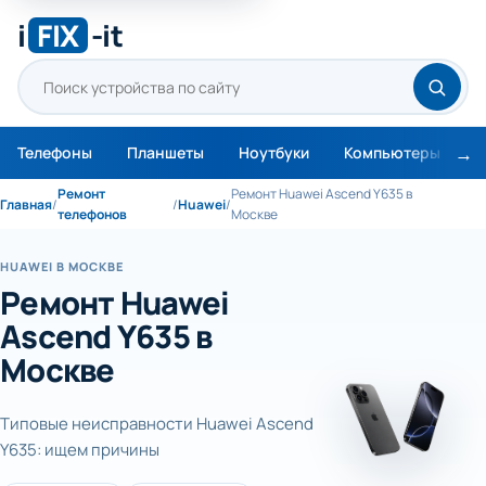
i
FIX
-it
Телефоны
Планшеты
Ноутбуки
Компьютеры
М
Ремонт
Ремонт Huawei Ascend Y635 в
Главная
/
/
Huawei
/
телефонов
Москве
HUAWEI В МОСКВЕ
Ремонт Huawei
Ascend Y635 в
Москве
Типовые неисправности Huawei Ascend
Y635: ищем причины