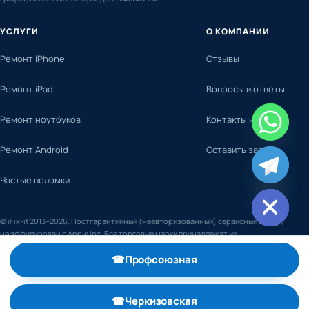
УСЛУГИ
О КОМПАНИИ
Ремонт iPhone
Отзывы
Ремонт iPad
Вопросы и ответы
Ремонт ноутбуков
Контакты и адреса
Ремонт Android
Оставить заявку
chaty
Частые поломки
Hide
© iFix-it 2013–2026. Постгарантийный (неавторизованный) сервисный центр,
не аффилирован с Apple Inc. Все торговые марки принадлежат их
правообладателям.
☎
Профсоюзная
, телефон +7 (495) 798-59-52
☎
Черкизовская
, телефон +7 (495) 789-74-29