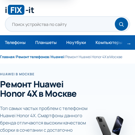
i
FIX
-it
Телефоны
Планшеты
Ноутбуки
Компьютеры
М
Главная
/
Ремонт телефонов
/
Huawei
/
Ремонт Huawei Honor 4X в Москве
HUAWEI В МОСКВЕ
Ремонт Huawei
Honor 4X в Москве
Топ самых частых проблем с телефоном
Huawei Honor 4X. Смартфоны данного
бренда отличаются высоким качеством
сборки в сочетании с достаточно