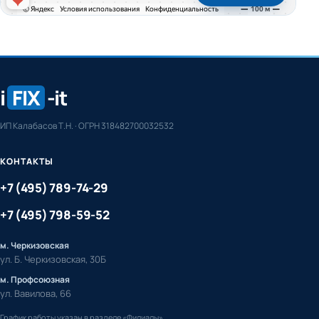
i
FIX
-it
ИП Калабасов Т.Н. · ОГРН 318482700032532
КОНТАКТЫ
+7 (495) 789-74-29
+7 (495) 798-59-52
м. Черкизовская
ул. Б. Черкизовская, 30Б
м. Профсоюзная
ул. Вавилова, 66
График работы указан в разделе «Филиалы»