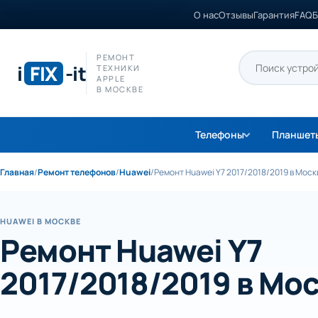
О нас
Отзывы
Гарантия
FAQ
Б
РЕМОНТ
i
FIX
-it
ТЕХНИКИ
APPLE
В МОСКВЕ
Телефоны
Планшет
Главная
/
Ремонт телефонов
/
Huawei
/
Ремонт Huawei Y7 2017/2018/2019 в Моск
HUAWEI В МОСКВЕ
Ремонт Huawei Y7
2017/2018/2019 в Мо