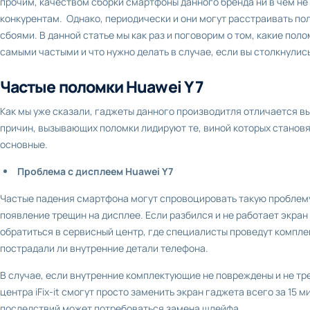
прочим, качеством сборки смартфоны данного бренда ни в чем н
конкурентам. Однако, периодически и они могут расстраивать п
сбоями. В данной статье мы как раз и поговорим о том, какие по
самыми частыми и что нужно делать в случае, если вы столкнулись 
Частые поломки Huawei Y 7
Как мы уже сказали, гаджеты данного производитля отличается в
причин, вызывающих поломки лидируют те, виной которых станов
основные.
Проблема с дисплеем Huawei Y7
Частые падения смартфона могут спровоцировать такую проблему
появление трещин на дисплее. Если разбился и не работает экран
обратиться в сервисный центр, где специалисты проведут компле
пострадали ли внутренние детали телефона.
В случае, если внутренние комплектующие не повреждены и не т
центра iFix-it смогут просто заменить экран гаджета всего за 15 м
последствий может потребоваться замена шлейфа.