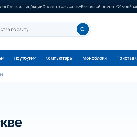
лог
Для юр. лиц
Акции
Оплата в рассрочку
Выездной ремонт
Обмен
Раз
ы
Ноутбуки
Компьютеры
Моноблоки
Приставк
ве
скве