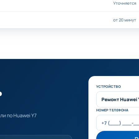
Уточняется
от 20 минут
ь
Не заполняйте эт
УСТРОЙСТВО
НОМЕР ТЕЛЕФОНА
ли по Huawei Y7
П