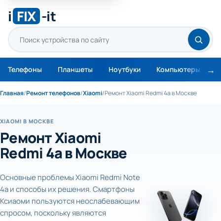
i
FIX
-it
Телефоны
Планшеты
Ноутбуки
Компьютеры
М
Главная
/
Ремонт телефонов
/
Xiaomi
/
Ремонт Xiaomi Redmi 4a в Москве
XIAOMI В МОСКВЕ
Ремонт Xiaomi
Redmi 4a в Москве
Основные проблемы Xiaomi Redmi Note
4a и способы их решения. Смартфоны
Ксиаоми пользуются неослабевающим
спросом, поскольку являются