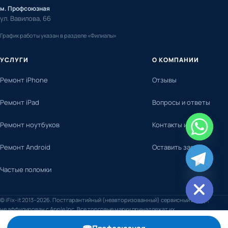
м. Профсоюзная
ул. Вавилова, 66
График работы указан в разделе «Филиалы»
УСЛУГИ
О КОМПАНИИ
Ремонт iPhone
Отзывы
Ремонт iPad
Вопросы и ответы
Ремонт ноутбуков
Контакты и адреса
Ремонт Android
Оставить заявку
chaty
Частые поломки
Hide
© iFix-it 2013–2026. Постгарантийный (неавторизованный) сервисный центр,
не аффилирован с Apple Inc. Все торговые марки принадлежат их
правообладателям.