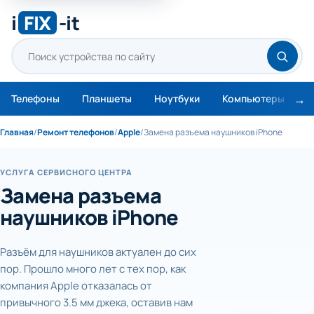
i
FIX
-it
Телефоны
Планшеты
Ноутбуки
Компьютеры
М
Главная
/
Ремонт телефонов
/
Apple
/
Замена разъема наушников iPhone
УСЛУГА СЕРВИСНОГО ЦЕНТРА
Замена разъема
наушников iPhone
Разъём для наушников актуален до сих
пор. Прошло много лет с тех пор, как
компания Apple отказалась от
привычного 3.5 мм джека, оставив нам