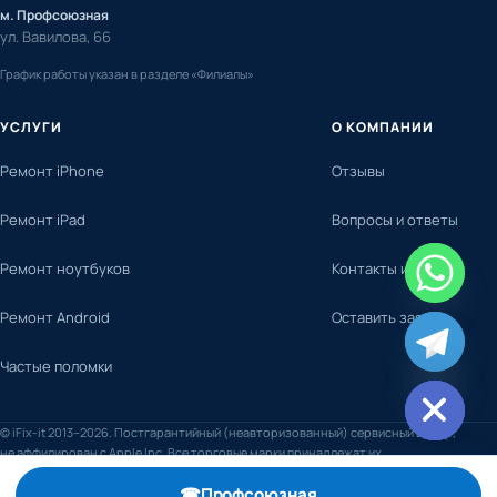
м. Профсоюзная
ул. Вавилова, 66
График работы указан в разделе «Филиалы»
УСЛУГИ
О КОМПАНИИ
Ремонт iPhone
Отзывы
Ремонт iPad
Вопросы и ответы
Ремонт ноутбуков
Контакты и адреса
Ремонт Android
Оставить заявку
chaty
Частые поломки
Hide
© iFix-it 2013–2026. Постгарантийный (неавторизованный) сервисный центр,
не аффилирован с Apple Inc. Все торговые марки принадлежат их
правообладателям.
☎
Профсоюзная