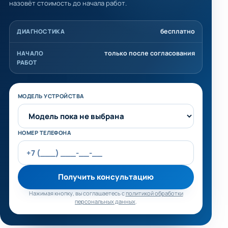
назовёт стоимость до начала работ.
бесплатно
ДИАГНОСТИКА
только после согласования
НАЧАЛО
РАБОТ
Не заполняйте это поле
МОДЕЛЬ УСТРОЙСТВА
НОМЕР ТЕЛЕФОНА
Получить консультацию
Нажимая кнопку, вы соглашаетесь с
политикой обработки
персональных данных
.