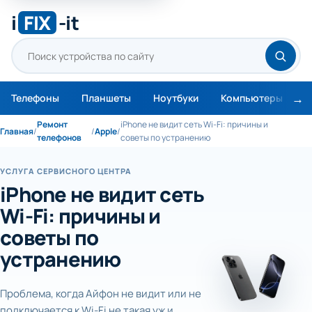
i
FIX
-it
Телефоны
Планшеты
Ноутбуки
Компьютеры
М
Ремонт
iPhone не видит сеть Wi-Fi: причины и
Главная
/
/
Apple
/
телефонов
советы по устранению
УСЛУГА СЕРВИСНОГО ЦЕНТРА
iPhone не видит сеть
Wi-Fi: причины и
советы по
устранению
Проблема, когда Айфон не видит или не
подключается к Wi-Fi не такая уж и