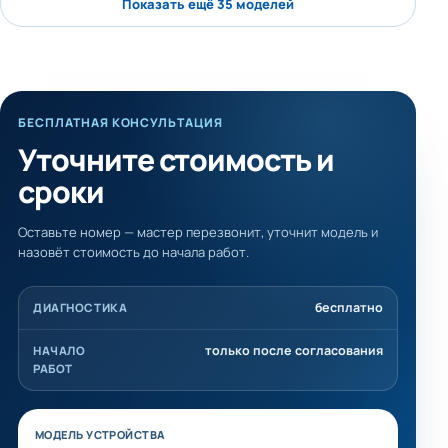
Показать ещё 35 моделей
БЕСПЛАТНАЯ КОНСУЛЬТАЦИЯ
Уточните стоимость и
сроки
Оставьте номер — мастер перезвонит, уточнит модель и
назовёт стоимость до начала работ.
бесплатно
ДИАГНОСТИКА
только после согласования
НАЧАЛО
РАБОТ
Не заполняйте это поле
МОДЕЛЬ УСТРОЙСТВА