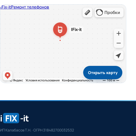
Открыть карту
i
FIX
-it
ИП Калабасов Т.Н. · ОГРН 318482700032532