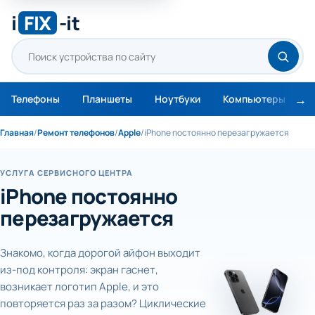
i
FIX
-it
Телефоны
Планшеты
Ноутбуки
Компьютеры
М
Главная
/
Ремонт телефонов
/
Apple
/
iPhone постоянно перезагружается
УСЛУГА СЕРВИСНОГО ЦЕНТРА
iPhone постоянно
перезагружается
Знакомо, когда дорогой айфон выходит
из-под контроля: экран гаснет,
возникает логотип Apple, и это
повторяется раз за разом? Циклические