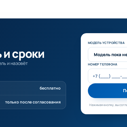
Не заполняйте эт
МОДЕЛЬ УСТРОЙСТВА
 и сроки
ль и назовёт
НОМЕР ТЕЛЕФОНА
бесплатно
П
только после согласования
Нажимая кнопку, вы согл