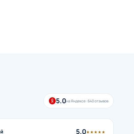
5.0
на Яндексе · 640 отзывов
5.0
ой
★★★★★