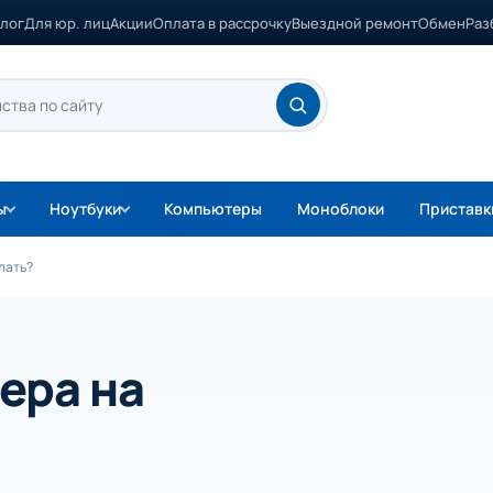
лог
Для юр. лиц
Акции
Оплата в рассрочку
Выездной ремонт
Обмен
Раз
ы
Ноутбуки
Компьютеры
Моноблоки
Приставк
лать?
ера на