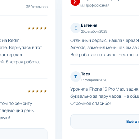
м. Профсоюзная
359 отзывов
Евгения
★★★★★
Е
25 декабря 2025
 на Redmi.
Отличный сервис, нашла через Я
те. Вернулась в тот
AirPods, заменил меньше чем за 
мастер дал
Всё работает отлично. Честно, о
й, быстрая работа,
Тася
Т
17 февраля 2026
Уронила iPhone 16 Pro Max, задн
★★★★★
буквально за пару часов. Не обм
етом по ремонту
Огромное спасибо!
 следующий день.
ндую!
Все о