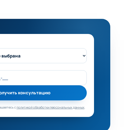
о поле
олучить консультацию
ашаетесь с
политикой обработки персональных данных
.