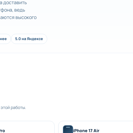
на доставить
тфона, ведь
чаются высокого
анее
5.0 на Яндексе
 этой работы.
Pro
iPhone 17 Air