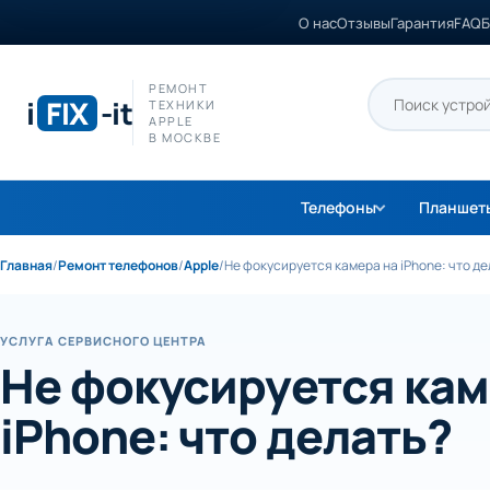
О нас
Отзывы
Гарантия
FAQ
Б
РЕМОНТ
i
FIX
-it
ТЕХНИКИ
APPLE
В МОСКВЕ
Телефоны
Планшет
Главная
/
Ремонт телефонов
/
Apple
/
Не фокусируется камера на iPhone: что де
УСЛУГА СЕРВИСНОГО ЦЕНТРА
Не фокусируется кам
iPhone: что делать?