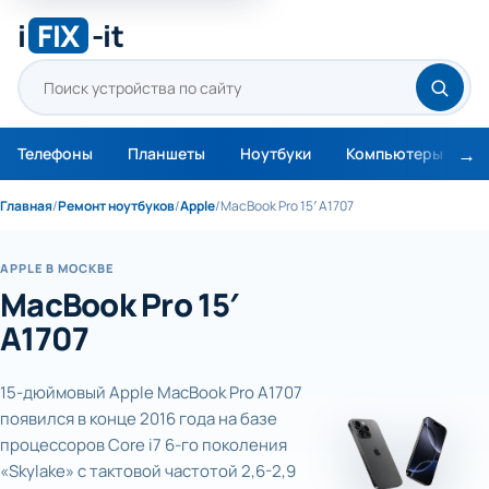
i
FIX
-it
Телефоны
Планшеты
Ноутбуки
Компьютеры
М
Главная
/
Ремонт ноутбуков
/
Apple
/
MacBook Pro 15′ A1707
APPLE В МОСКВЕ
MacBook Pro 15′
A1707
15-дюймовый Apple MacBook Pro A1707
появился в конце 2016 года на базе
процессоров Core i7 6-го поколения
«Skylake» с тактовой частотой 2,6-2,9