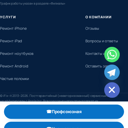
График работы указан в разделе «Филиалы»
УСЛУГИ
О КОМПАНИИ
Ремонт iPhone
Отзывы
Ремонт iPad
Вопросы и ответы
Ремонт ноутбуков
Контакты и адреса
Ремонт Android
Оставить заявку
chaty
Частые поломки
Hide
© iFix-it 2013–2026. Постгарантийный (неавторизованный) сервисный центр,
не аффилирован с Apple Inc. Все торговые марки принадлежат их
правообладателям.
☎
Профсоюзная
, телефон +7 (495) 798-59-52