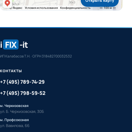
Открыть карту
i
FIX
-it
ИП Калабасов Т.Н. · ОГРН 318482700032532
КОНТАКТЫ
+7 (495) 789-74-29
+7 (495) 798-59-52
м. Черкизовская
ул. Б. Черкизовская, 30Б
м. Профсоюзная
ул. Вавилова, 66